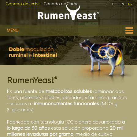
Ganado de Leche
Ganado de Carne
PT
EN
ES
MENU
RumenYeast®
Es una fuente de
metabolitos solubles
(aminoácidos
libres, proteínas solubles, péptidos, vitaminas y ácidos
nucleicos) e
inmunonutrientes funcionales
(MOS y
β-glucanos
).
Fabricado con tecnología ICC pionera desarrollada
a
lo largo de 30 años
esta solución proporciona
20 mil
millones levaduras por gramo,
medio de cultivo